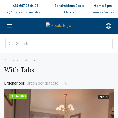
+34-667 96 64 08
Benalmádena Costa
9 am a 8 pm
info@cristinacostaestates.com
Málaga
Luenes a Viernes
Home
With Tabs
With Tabs
Ordenar por:
Orden por defecto
DESTACADO
VENTA