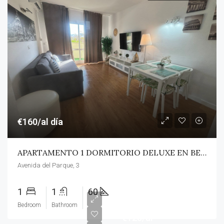
€160/al día
APARTAMENTO 1 DORMITORIO DELUXE EN BENALBEACH (BENALMÁDENA COSTA)
Avenida del Parque, 3
1
1
60
Bedroom
Bathroom
€125/al