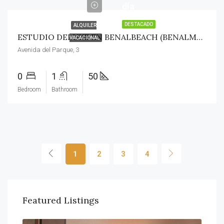
día
DESTACADO
ALQUILER
ESTUDIO DELUXE EN BENALBEACH (BENALMÁDENA COSTA)
VACACIONAL
Avenida del Parque, 3
0
1
50
Bedroom
Bathroom
1
2
3
4
Featured Listings