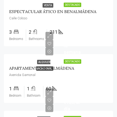
DESTACADO
VENTA
ESPECTACULAR ÁTICO EN BENALMÁDENA
Calle Coloso
3
2
211
€800/a
Bedrooms
Bathrooms
la
semana
DESTACADO
ALQUILER
APARTAMENTO BENALMÁDENA
VACACIONAL
Avenida Gamonal
1
1
60
Bedroom
Bathroom
€125/al
día