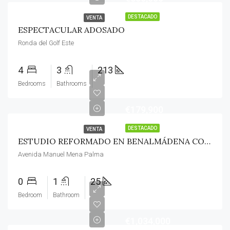
DESTACADO
VENTA
ESPECTACULAR ADOSADO
Ronda del Golf Este
4
3
213
Bedrooms
Bathrooms
€179,900
DESTACADO
VENTA
ESTUDIO REFORMADO EN BENALMÁDENA COSTA
Avenida Manuel Mena Palma
0
1
25
Bedroom
Bathroom
€1,034,000