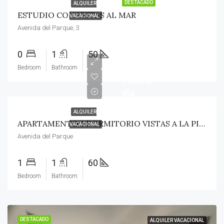
DESTACADO
ALQUILER
ESTUDIO CON VISTAS AL MAR
VACACIONAL
Avenida del Parque, 3
0
1
50
Bedroom
Bathroom
€160/al
día
ALQUILER
APARTAMENTO 1 DORMITORIO VISTAS A LA PISCINA
VACACIONAL
Avenida del Parque
1
1
60
Bedroom
Bathroom
DESTACADO
ALQUILER VACACIONAL