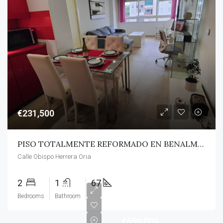
€231,500
PISO TOTALMENTE REFORMADO EN BENALMÁDENA
Calle Obispo Herrera Oria
2
1
67
Bedrooms
Bathroom
€650,000