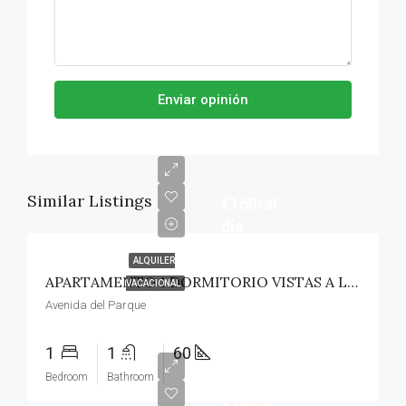
Enviar opinión
Similar Listings
€160/al
día
ALQUILER
APARTAMENTO 1 DORMITORIO VISTAS A LA PISCINA
VACACIONAL
Avenida del Parque
1
1
60
Bedroom
Bathroom
€125/al