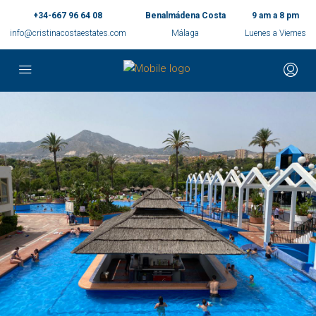
+34-667 96 64 08
Benalmádena Costa
9 am a 8 pm
info@cristinacostaestates.com
Málaga
Luenes a Viernes