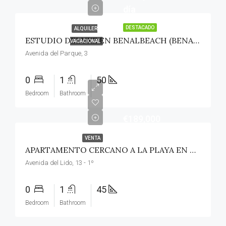
día
DESTACADO
ALQUILER
ESTUDIO DELUXE EN BENALBEACH (BENALMÁDENA COSTA)
VACACIONAL
Avenida del Parque, 3
0
1
50
Bedroom
Bathroom
€189,000
VENTA
APARTAMENTO CERCANO A LA PLAYA EN TORREMOLINOS
Avenida del Lido, 13 - 1º
0
1
45
Bedroom
Bathroom