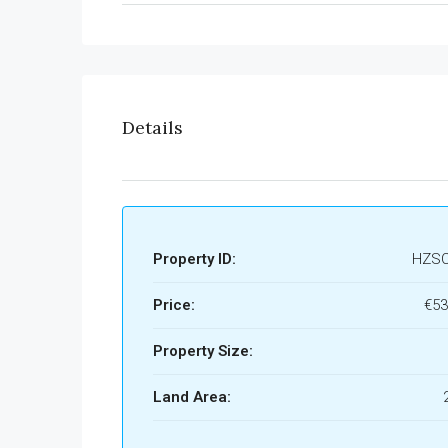
Details
Property ID:
HZSC
Price:
€53
Property Size:
Land Area: