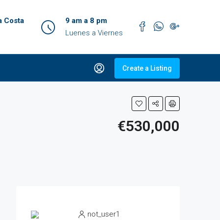
 Costa
9 am a 8 pm
Luenes a Viernes
Create a Listing
€530,000
not_user1